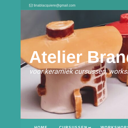
tinablacquiere@gmail.com
Atelier Bran
voor keramiek cursussen, worksh
HOME
CURSUSSEN
WORKSHOP