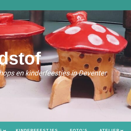
dstof
ops en kinderfeestjes in Deventer
S
KINDERFEESTJES
FOTO’S
ATELIER